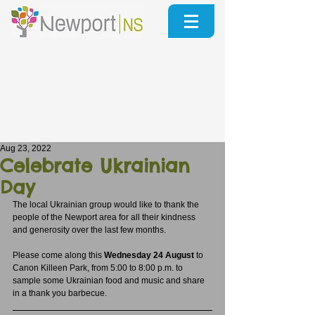
Aug 23, 2022
Celebrate Ukrainian
Day
The local Ukrainian group would like to thank the 
people of the Newport area for all their kindness 
and generosity over the last few months.
Please come along this 
Wednesday 24 August
 to 
Canon Killeen Park, from 5:00 to 8:00 p.m. to 
sample some Ukrainian food and music and share 
in a thank you barbecue.